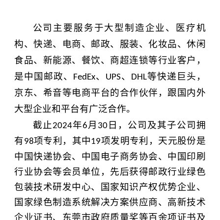
公司主要服务于
大型制造企业、医疗机
构、
快递、电商、邮政、
服装
、
化妆品、休闲
食品、新能源、
餐饮、商超连锁等行业客户，
是中国邮政、
、
、
等快递巨头，
FedEx
UPS
DHL
京东、希音等电商平台的合作伙伴，跟
国内外
大型企业和平台有
广泛合作。
截止
年
月
日，公司及其子公司拥
2024
6
30
有
项专利，其中
项发明专利，天元股份是
98
19
中国快递协会、中国电子商务协会、中国印刷
行业协会等会员单位，先后获得邮政行业绿色
包装技术研发中心、国家知识产权优势企业、
国家绿色制造系统解决方案供应商、高新技术
企业证书、东莞市政府质量奖等百余项证书及