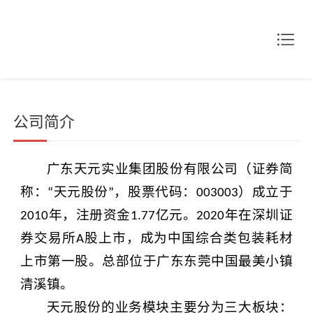
首页
公司简介
公司简介
广东天元实业集团股份有限公司（
证券
简
称：
天元股份
，股票代码
：
）成立于
“
”
003003
年，注册资金
亿元
。
年在深圳证
2010
1.77
2020
券交易所
股上市，成为中国综合类包装耗材
A
上市第一股。
总部位于广东东莞
中国最美小镇
清溪镇
。
天元股份
的业务模块主要分为三大板块：